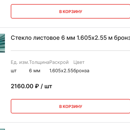
В КОРЗИНУ
Стекло листовое 6 мм 1.605х2.55 м брон
Ед. изм.
Толщина
Раскрой
Цвет
шт
6 мм
1.605х2.55
бронза
2160.00
₽ / шт
В КОРЗИНУ