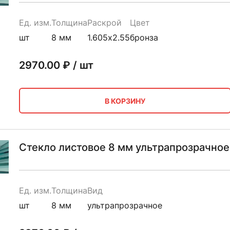
Ед. изм.
Толщина
Раскрой
Цвет
шт
8 мм
1.605х2.55
бронза
2970.00
₽ / шт
В КОРЗИНУ
Стекло листовое 8 мм ультрапрозрачное
Ед. изм.
Толщина
Вид
шт
8 мм
ультрапрозрачное