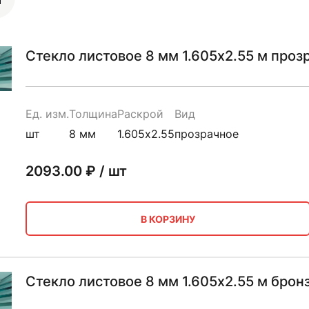
Стекло листовое 8 мм 1.605х2.55 м проз
Ед. изм.
Толщина
Раскрой
Вид
шт
8 мм
1.605х2.55
прозрачное
2093.00
₽ / шт
В КОРЗИНУ
Стекло листовое 8 мм 1.605х2.55 м брон