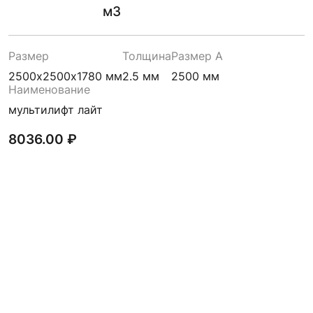
м3
Размер
Толщина
Размер A
2500х2500х1780 мм
2.5 мм
2500 мм
Наименование
мультилифт лайт
8036.00
₽
В КОРЗИНУ
Контейнер для мусора
мультилифт базовый
2500х2500х1780 мм 3 мм 20
м3