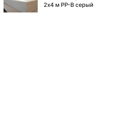
2х4 м PP-B серый
Ед. изм.
Марка
Толщина
Раскрой
шт
PP-B
8 мм
2х4 м
13513.00
₽ / шт
В КОРЗИНУ
Лист полипропиленовый 8 мм
2х4 м PP-B натуральный
Ед. изм.
Марка
Толщина
Раскрой