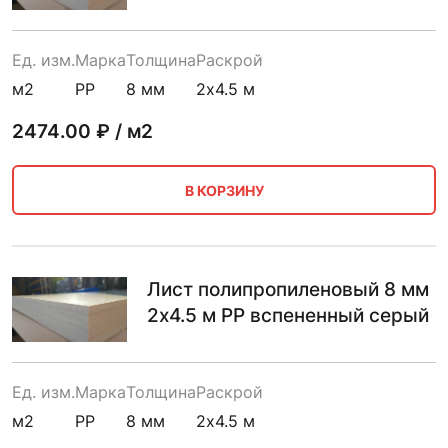
Ед. изм.
Марка
Толщина
Раскрой
м2
PP
8 мм
2х4.5 м
2474.00
₽ / м2
В КОРЗИНУ
Лист полипропиленовый 8 мм
2х4.5 м PP вспененный серый
Ед. изм.
Марка
Толщина
Раскрой
м2
PP
8 мм
2х4.5 м