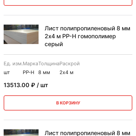
Лист полипропиленовый 8 мм
2х4 м PP-H гомополимер
серый
Ед. изм.
Марка
Толщина
Раскрой
шт
PP-H
8 мм
2х4 м
13513.00
₽ / шт
В КОРЗИНУ
Лист полипропиленовый 8 мм