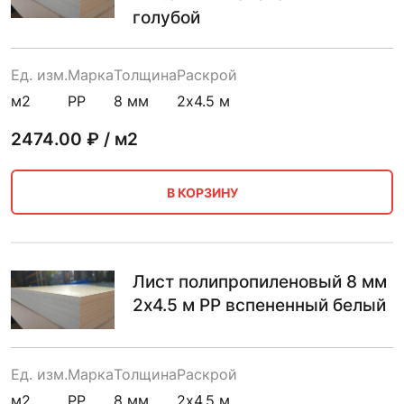
голубой
Ед. изм.
Марка
Толщина
Раскрой
м2
PP
8 мм
2х4.5 м
2474.00
₽ / м2
В КОРЗИНУ
Лист полипропиленовый 8 мм
2х4.5 м PP вспененный белый
Ед. изм.
Марка
Толщина
Раскрой
м2
PP
8 мм
2х4.5 м