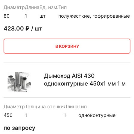
Диаметр
Длина
Ед. изм.
Тип
80
1
шт
полужесткие, гофрированные
428.00
₽ / шт
В КОРЗИНУ
Дымоход AISI 430
одноконтурные 450х1 мм 1 м
Диаметр
Толщина стенки
Длина
Тип
450
1
1
одноконтурные
по запросу