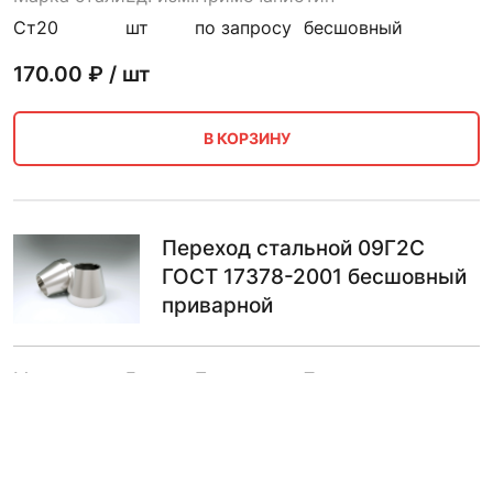
Ст20
шт
по запросу
бесшовный
170.00
₽ / шт
В КОРЗИНУ
Переход стальной 09Г2С
ГОСТ 17378-2001 бесшовный
приварной
Марка стали
Ед. изм.
Примечание
Тип
09Г2С
шт
по запросу
бесшовный
170.00
₽ / шт