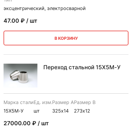
эксцентрический, электросварной
47.00
₽ / шт
В КОРЗИНУ
Переход стальной 15Х5М-У
Марка стали
Ед. изм.
Размер A
Размер B
15Х5М-У
шт
325х14
273х12
27000.00
₽ / шт