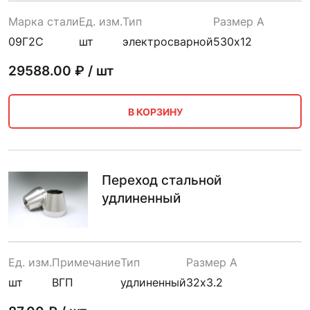
Марка стали
Ед. изм.
Тип
Размер A
09Г2С
шт
электросварной
530х12
29588.00
₽ / шт
В КОРЗИНУ
Переход стальной
удлиненный
Ед. изм.
Примечание
Тип
Размер A
шт
ВГП
удлиненный
32х3.2