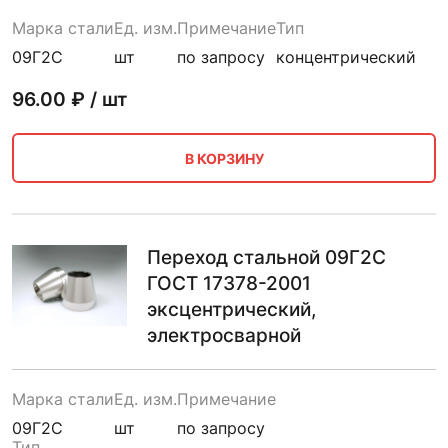
Марка стали
Ед. изм.
Примечание
Тип
09Г2С
шт
по запросу
концентрический
96.00
₽ / шт
В КОРЗИНУ
Переход стальной 09Г2С
ГОСТ 17378-2001
эксцентрический,
электросварной
Марка стали
Ед. изм.
Примечание
09Г2С
шт
по запросу
Тип