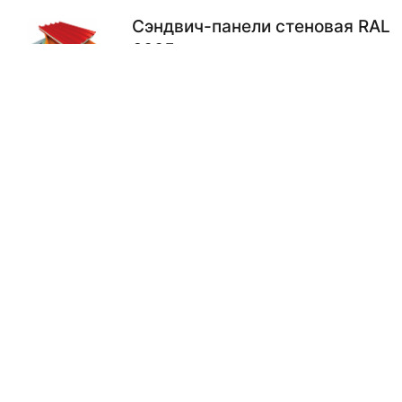
Сэндвич-панели стеновая RAL
6005 из пенополистирола
250х1160 мм
Ед. изм.
Тип
Размер
Цвет
м2
стеновая
250х1160 мм
RAL 6005
1450.00
₽ / м2
В КОРЗИНУ
Сэндвич-панели стеновая RAL
6002 из пенополистирола
250х1160 мм