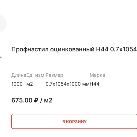
Профнастил оцинкованный Н44 0.7х105
Длина
Ед. изм.
Размер
Марка
1000
м2
0.7х1054х1000 мм
Н44
675.00
₽ / м2
В КОРЗИНУ